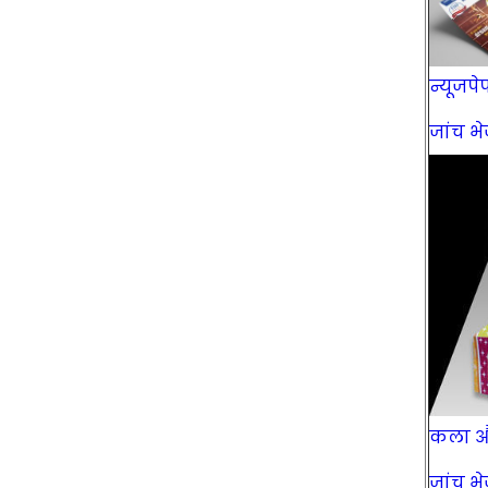
न्यूजपेप
जांच भेज
कला और 
जांच भेज