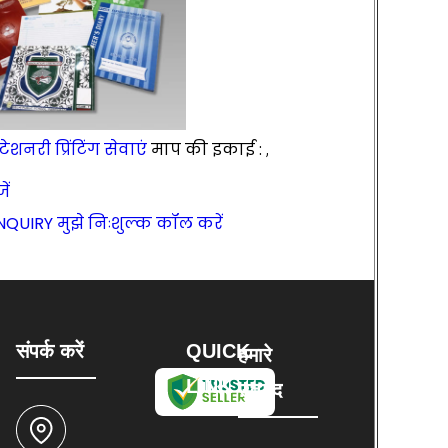
टेशनरी प्रिंटिंग सेवाएं
माप की इकाई :
,
ें
NQUIRY
मुझे निःशुल्क कॉल करें
संपर्क करें
QUICK
हमारे
LINK
उत्पाद