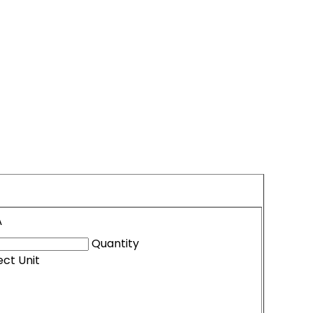
Â
Quantity
ect Unit