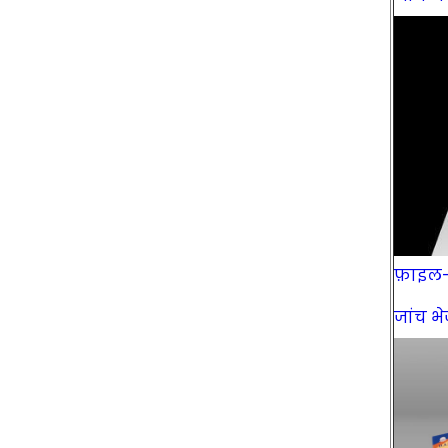
फ़ाइल- फ
जांच भेज